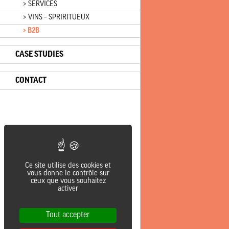
> SERVICES
> VINS – SPRIRITUEUX
> B2B
CASE STUDIES
CONTACT
Ce site utilise des cookies et
vous donne le contrôle sur
ceux que vous souhaitez
activer
Tout accepter