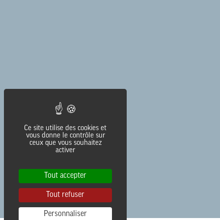
AGENCE
J’ACCEPTE LES CONDITIONS
D’UTILISATION
JE M’ABONNE
contact@lesaliens.com
Éric Pastol –
01 49 65 10 30
Ce site utilise des cookies et
18, rue de Saisset – 92120 Montrouge
vous donne le contrôle sur
ceux que vous souhaitez
activer
Tout accepter
Tout refuser
Personnaliser