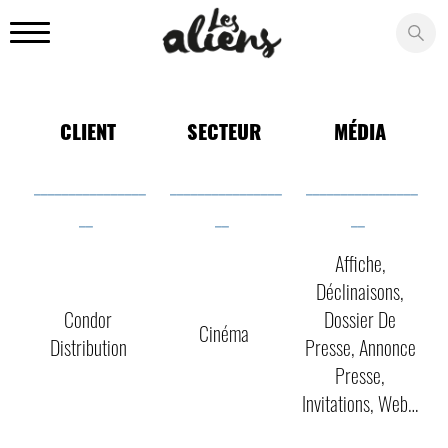
Panneau de gestion des cookies
CLIENT
SECTEUR
MÉDIA
________________
________________
________________
__
__
__
Affiche,
Déclinaisons,
Condor
Dossier De
Cinéma
Distribution
Presse, Annonce
Presse,
Invitations, Web…