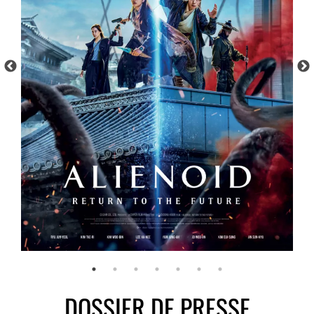
CINÉMA
AGENCE
J’ACCEPTE LES CONDITIONS
D’UTILISATION
JE M’ABONNE
contact@lesaliens.com
DOSSIER DE PRESSE
Éric Pastol –
01 49 65 10 30