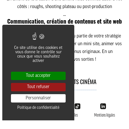
côtés : roughs, shooting plateau ou post-production
…
Communication, création de contenus et site web
:
Nous pouvons intervenir sur tout ou partie de votre stratégie
de communication pour un film. Créer un mini site, animer vos
Ce site utilise des cookies et
réseaux sociaux avec des contenus originaux. En un
vous donne le contrôle sur
ceux que vous souhaitez
mot
évènementialiser vos sorties !
activer
Tout accepter
NOS AUTRES PROJETS CINÉMA
Tout refuser
________________________________
Personnaliser
Politique de confidentialité
@LesAliens 2026
Données personnelles
Mentions légales