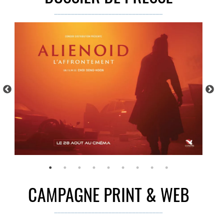
18, rue de Saisset – 92120 Montrouge
________________________________
CAMPAGNE PRINT & WEB
________________________________