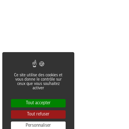
AGENCE
J’ACCEPTE LES CONDITIONS
D’UTILISATION
JE M’ABONNE
contact@lesaliens.com
Éric Pastol –
01 49 65 10 30
Ce site utilise des cookies et
18, rue de Saisset – 92120 Montrouge
vous donne le contrôle sur
ceux que vous souhaitez
activer
Tout accepter
Tout refuser
Personnaliser