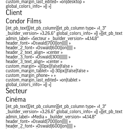
custom_margin_last_edited= »on|desktop »
global_colors_info= »{} »]
Client
Condor Films
[/et_pb_text][/et_pb_column][et_pb_column type= »1_3″
_builder_version= »3.26.6″ global_colors_info= »{} »][et_pb_text
admin_label= »Secteur » _builder_version= »4.14.8″
header_font= »Oswald|700||on||||| »
header_2_font= »Oswald|600||on||||| »
header_2_text_align= »center »
header_3_font= »Oswald|300||||||| »
header_3_text_align= »center »
custom_margin= »||0px||false|false »
custom_margin_tablet= »||-30px||false|false »
custom_margin_phone= » »
custom_margin_last_edited= »on|tablet »
global_colors_info= »{} »]
Secteur
Cinéma
[/et_pb_text][/et_pb_column][et_pb_column type= »1_3″
_builder_version= »3.26.6″ global_colors_info= »{} »][et_pb_text
admin_label= »Media » _builder_version= »4.14.8″
header_font= »Oswald|700||on||||| »
header_2_font= »Oswald|600||on||||| »