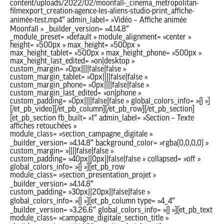
content/uploads/2022/02/moonfall-_cinema_metropolitan-
filmexport_creation-agence-les-aliens-studio-print_affiche-
animée-test.mp4″ admin_label= »Vidéo – Affiche animée
Moonfall » _builder_version= »4.14.8″
_module_preset= »default » module_alignment= »center »
height= »500px » max_height= »500px »
max_height_tablet= »500px » max_height_phone= »500px »
max_height_last_edited= »on|desktop »
custom_margin= »0px||||false|false »
custom_margin_tablet= »0px||||false|false »
custom_margin_phone= »0px||||false|false »
custom_margin_last_edited= »on|phone »
custom_padding= »0px||||false|false » global_colors_info= »{} »]
[/et_pb_video][/et_pb_column][/et_pb_row][/et_pb_section]
[et_pb_section fb_built= »1″ admin_label= »Section – Texte
affiches retouchées »
module_class= »section_campagne_digitale »
_builder_version= »4.14.8″ background_color= »rgba(0,0,0,0) »
custom_margin= »||||false|false »
custom_padding= »40px||0px||false|false » collapsed= »off »
global_colors_info= »{} »][et_pb_row
module_class= »section_presentation_projet »
_builder_version= »4.14.8″
custom_padding= »30px||20px||false|false »
global_colors_info= »{} »][et_pb_column type= »4_4″
_builder_version= »3.26.6″ global_colors_info= »{} »][et_pb_text
module_class= »campagne_digitale_section_title »