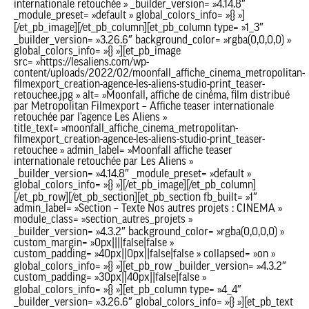
internationale retouchée » _builder_version= »4.14.8″
_module_preset= »default » global_colors_info= »{} »]
[/et_pb_image][/et_pb_column][et_pb_column type= »1_3″
_builder_version= »3.26.6″ background_color= »rgba(0,0,0,0) »
global_colors_info= »{} »][et_pb_image
src= »https://lesaliens.com/wp-
content/uploads/2022/02/moonfall_affiche_cinema_metropolitan-
filmexport_creation-agence-les-aliens-studio-print_teaser-
retouchee.jpg » alt= »Moonfall, affiche de cinéma, film distribué
par Metropolitan Filmexport – Affiche teaser internationale
retouchée par l’agence Les Aliens »
title_text= »moonfall_affiche_cinema_metropolitan-
filmexport_creation-agence-les-aliens-studio-print_teaser-
retouchee » admin_label= »Moonfall affiche teaser
internationale retouchée par Les Aliens »
_builder_version= »4.14.8″ _module_preset= »default »
global_colors_info= »{} »][/et_pb_image][/et_pb_column]
CINÉMA
[/et_pb_row][/et_pb_section][et_pb_section fb_built= »1″
admin_label= »Section – Texte Nos autres projets : CINEMA »
module_class= »section_autres_projets »
_builder_version= »4.3.2″ background_color= »rgba(0,0,0,0) »
AGENCE
custom_margin= »0px||||false|false »
custom_padding= »40px||0px||false|false » collapsed= »on »
global_colors_info= »{} »][et_pb_row _builder_version= »4.3.2″
J’ACCEPTE LES CONDITIONS
custom_padding= »30px||40px||false|false »
D’UTILISATION
global_colors_info= »{} »][et_pb_column type= »4_4″
_builder_version= »3.26.6″ global_colors_info= »{} »][et_pb_text