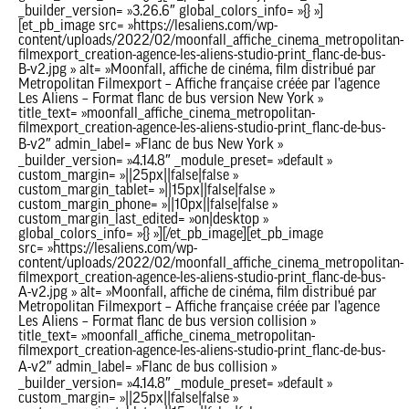
_builder_version= »3.26.6″ global_colors_info= »{} »]
[et_pb_image src= »https://lesaliens.com/wp-
content/uploads/2022/02/moonfall_affiche_cinema_metropolitan-
filmexport_creation-agence-les-aliens-studio-print_flanc-de-bus-
B-v2.jpg » alt= »Moonfall, affiche de cinéma, film distribué par
Metropolitan Filmexport – Affiche française créée par l’agence
Les Aliens – Format flanc de bus version New York »
title_text= »moonfall_affiche_cinema_metropolitan-
filmexport_creation-agence-les-aliens-studio-print_flanc-de-bus-
B-v2″ admin_label= »Flanc de bus New York »
_builder_version= »4.14.8″ _module_preset= »default »
custom_margin= »||25px||false|false »
custom_margin_tablet= »||15px||false|false »
custom_margin_phone= »||10px||false|false »
custom_margin_last_edited= »on|desktop »
global_colors_info= »{} »][/et_pb_image][et_pb_image
src= »https://lesaliens.com/wp-
content/uploads/2022/02/moonfall_affiche_cinema_metropolitan-
filmexport_creation-agence-les-aliens-studio-print_flanc-de-bus-
A-v2.jpg » alt= »Moonfall, affiche de cinéma, film distribué par
Metropolitan Filmexport – Affiche française créée par l’agence
Les Aliens – Format flanc de bus version collision »
title_text= »moonfall_affiche_cinema_metropolitan-
filmexport_creation-agence-les-aliens-studio-print_flanc-de-bus-
A-v2″ admin_label= »Flanc de bus collision »
_builder_version= »4.14.8″ _module_preset= »default »
custom_margin= »||25px||false|false »