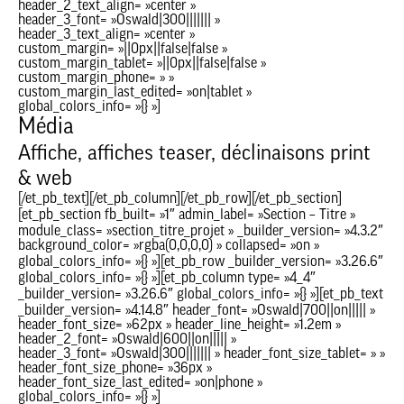
header_2_text_align= »center »
header_3_font= »Oswald|300||||||| »
header_3_text_align= »center »
custom_margin= »||0px||false|false »
custom_margin_tablet= »||0px||false|false »
custom_margin_phone= » »
custom_margin_last_edited= »on|tablet »
global_colors_info= »{} »]
Média
Affiche, affiches teaser, déclinaisons print
& web
[/et_pb_text][/et_pb_column][/et_pb_row][/et_pb_section]
[et_pb_section fb_built= »1″ admin_label= »Section – Titre »
module_class= »section_titre_projet » _builder_version= »4.3.2″
background_color= »rgba(0,0,0,0) » collapsed= »on »
global_colors_info= »{} »][et_pb_row _builder_version= »3.26.6″
global_colors_info= »{} »][et_pb_column type= »4_4″
_builder_version= »3.26.6″ global_colors_info= »{} »][et_pb_text
_builder_version= »4.14.8″ header_font= »Oswald|700||on||||| »
header_font_size= »62px » header_line_height= »1.2em »
header_2_font= »Oswald|600||on||||| »
header_3_font= »Oswald|300||||||| » header_font_size_tablet= » »
header_font_size_phone= »36px »
header_font_size_last_edited= »on|phone »
global_colors_info= »{} »]