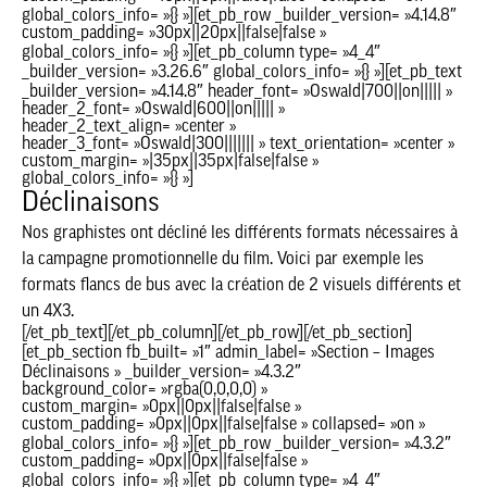
global_colors_info= »{} »][et_pb_row _builder_version= »4.14.8″
custom_padding= »30px||20px||false|false »
global_colors_info= »{} »][et_pb_column type= »4_4″
_builder_version= »3.26.6″ global_colors_info= »{} »][et_pb_text
_builder_version= »4.14.8″ header_font= »Oswald|700||on||||| »
header_2_font= »Oswald|600||on||||| »
header_2_text_align= »center »
header_3_font= »Oswald|300||||||| » text_orientation= »center »
custom_margin= »|35px||35px|false|false »
global_colors_info= »{} »]
Déclinaisons
Nos graphistes ont décliné les différents formats nécessaires à
la campagne promotionnelle du film. Voici par exemple les
formats flancs de bus avec la création de 2 visuels différents et
un 4X3.
[/et_pb_text][/et_pb_column][/et_pb_row][/et_pb_section]
[et_pb_section fb_built= »1″ admin_label= »Section – Images
Déclinaisons » _builder_version= »4.3.2″
background_color= »rgba(0,0,0,0) »
custom_margin= »0px||0px||false|false »
custom_padding= »0px||0px||false|false » collapsed= »on »
global_colors_info= »{} »][et_pb_row _builder_version= »4.3.2″
custom_padding= »0px||0px||false|false »
global_colors_info= »{} »][et_pb_column type= »4_4″