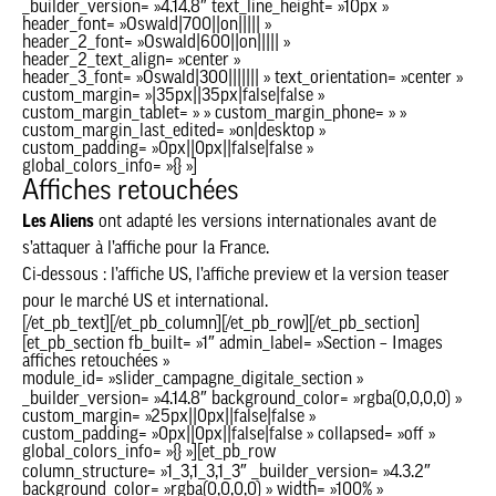
_builder_version= »4.14.8″ text_line_height= »10px »
header_font= »Oswald|700||on||||| »
header_2_font= »Oswald|600||on||||| »
header_2_text_align= »center »
header_3_font= »Oswald|300||||||| » text_orientation= »center »
custom_margin= »|35px||35px|false|false »
custom_margin_tablet= » » custom_margin_phone= » »
custom_margin_last_edited= »on|desktop »
custom_padding= »0px||0px||false|false »
global_colors_info= »{} »]
Affiches retouchées
Les Aliens
ont adapté les versions internationales avant de
s’attaquer à l’affiche pour la France.
Ci-dessous : l’affiche US, l’affiche preview et la version teaser
pour le marché US et international.
[/et_pb_text][/et_pb_column][/et_pb_row][/et_pb_section]
[et_pb_section fb_built= »1″ admin_label= »Section – Images
affiches retouchées »
module_id= »slider_campagne_digitale_section »
_builder_version= »4.14.8″ background_color= »rgba(0,0,0,0) »
custom_margin= »25px||0px||false|false »
custom_padding= »0px||0px||false|false » collapsed= »off »
global_colors_info= »{} »][et_pb_row
column_structure= »1_3,1_3,1_3″ _builder_version= »4.3.2″
background_color= »rgba(0,0,0,0) » width= »100% »