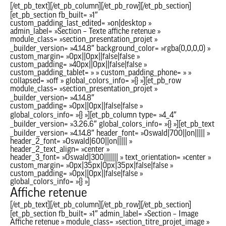
[/et_pb_text][/et_pb_column][/et_pb_row][/et_pb_section]
[et_pb_section fb_built= »1″
custom_padding_last_edited= »on|desktop »
admin_label= »Section – Texte affiche retenue »
module_class= »section_presentation_projet »
_builder_version= »4.14.8″ background_color= »rgba(0,0,0,0) »
custom_margin= »0px||0px||false|false »
custom_padding= »40px||0px||false|false »
custom_padding_tablet= » » custom_padding_phone= » »
collapsed= »off » global_colors_info= »{} »][et_pb_row
module_class= »section_presentation_projet »
_builder_version= »4.14.8″
custom_padding= »0px||0px||false|false »
global_colors_info= »{} »][et_pb_column type= »4_4″
_builder_version= »3.26.6″ global_colors_info= »{} »][et_pb_text
_builder_version= »4.14.8″ header_font= »Oswald|700||on||||| »
header_2_font= »Oswald|600||on||||| »
header_2_text_align= »center »
header_3_font= »Oswald|300||||||| » text_orientation= »center »
custom_margin= »0px|35px|0px|35px|false|false »
custom_padding= »0px||0px||false|false »
global_colors_info= »{} »]
Affiche retenue
[/et_pb_text][/et_pb_column][/et_pb_row][/et_pb_section]
[et_pb_section fb_built= »1″ admin_label= »Section – Image
Affiche retenue » module_class= »section_titre_projet_image »