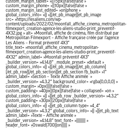
custom_margin_tablet= »||15px||false|false »
custom_margin_phone= »||10px||false|false »
custom_margin_last_edited= »on|phone »
global_colors_info= »{} »][/et_pb_image][et_pb_image
src= »https://lesaliens.com/wp-
content/uploads/2022/02/moonfall_affiche_cinema_metropolitan-
filmexport_creation-agence-les-aliens-studio-print_preventif-
4X32.jpg » alt= »Moonfall, affiche de cinéma, film distribué par
Metropolitan Filmexport – Affiche française créée par l’agence
Les Aliens – Format préventif 4X3″
title_text= »moonfall_affiche_cinema_metropolitan-
filmexport_creation-agence-les-aliens-studio-print_preventif-
4X32″ admin_label= »Moonfall préventif 4X3″
_builder_version= »4.14.8″ _module_preset= »default »
global_colors_info= »{} »][/et_pb_image][/et_pb_column]
[/et_pb_row][/et_pb_section][et_pb_section fb_built= »1″
admin_label= »Section – Texte Affiche animée »
_builder_version= »4.3.2″ background_color= »rgba(0,0,0,0) »
custom_margin= »0px||||false|false »
custom_padding= »40px||0px||false|false » collapsed= »on »
global_colors_info= »{} »][et_pb_row _builder_version= »4.3.2″
custom_padding= »30px||20px||false|false »
global_colors_info= »{} »][et_pb_column type= »4_4″
_builder_version= »4.3.2″ global_colors_info= »{} »][et_pb_text
admin_label= »Texte – Affiche animée »
_builder_version= »4.14.8″ text_font= »|||||||| »
header_font= »Oswald|700||on||||| »