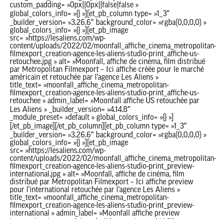
custom_padding= »0px||0px||false|false »
global_colors_info= »{} »][et_pb_column type= »1_3″
_builder_version= »3.26.6″ background_color= »rgba(0,0,0,0) »
global_colors_info= »{} »][et_pb_image
src= »https://lesaliens.com/wp-
content/uploads/2022/02/moonfall_affiche_cinema_metropolitan-
filmexport_creation-agence-les-aliens-studio-print_affiche-us-
retouchee.jpg » alt= »Moonfall, affiche de cinéma, film distribué
par Metropolitan Filmexport – Ici affiche créée pour le marché
américain et retouchée par l’agence Les Aliens »
title_text= »moonfall_affiche_cinema_metropolitan-
filmexport_creation-agence-les-aliens-studio-print_affiche-us-
retouchee » admin_label= »Moonfall affiche US retouchée par
Les Aliens » _builder_version= »4.14.8″
_module_preset= »default » global_colors_info= »{} »]
[/et_pb_image][/et_pb_column][et_pb_column type= »1_3″
_builder_version= »3.26.6″ background_color= »rgba(0,0,0,0) »
global_colors_info= »{} »][et_pb_image
src= »https://lesaliens.com/wp-
content/uploads/2022/02/moonfall_affiche_cinema_metropolitan-
filmexport_creation-agence-les-aliens-studio-print_preview-
international.jpg » alt= »Moonfall, affiche de cinéma, film
distribué par Metropolitan Filmexport – Ici affiche preview
pour l’international retouchée par l’agence Les Aliens »
title_text= »moonfall_affiche_cinema_metropolitan-
filmexport_creation-agence-les-aliens-studio-print_preview-
international » admin_label= »Moonfall affiche preview