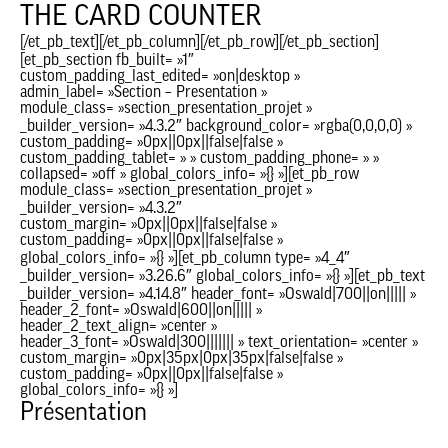
THE CARD COUNTER
[/et_pb_text][/et_pb_column][/et_pb_row][/et_pb_section]
[et_pb_section fb_built= »1″
custom_padding_last_edited= »on|desktop »
admin_label= »Section – Presentation »
module_class= »section_presentation_projet »
_builder_version= »4.3.2″ background_color= »rgba(0,0,0,0) »
custom_padding= »0px||0px||false|false »
custom_padding_tablet= » » custom_padding_phone= » »
collapsed= »off » global_colors_info= »{} »][et_pb_row
module_class= »section_presentation_projet »
_builder_version= »4.3.2″
custom_margin= »0px||0px||false|false »
custom_padding= »0px||0px||false|false »
global_colors_info= »{} »][et_pb_column type= »4_4″
_builder_version= »3.26.6″ global_colors_info= »{} »][et_pb_text
_builder_version= »4.14.8″ header_font= »Oswald|700||on||||| »
header_2_font= »Oswald|600||on||||| »
header_2_text_align= »center »
header_3_font= »Oswald|300||||||| » text_orientation= »center »
custom_margin= »0px|35px|0px|35px|false|false »
custom_padding= »0px||0px||false|false »
global_colors_info= »{} »]
Présentation