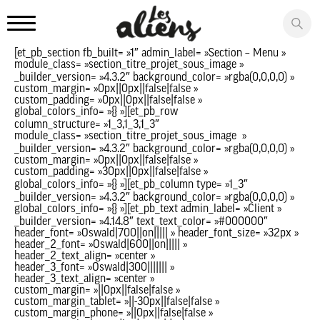
Panneau de gestion des cookies
[et_pb_section fb_built= »1″ admin_label= »Section – Menu »
module_class= »section_titre_projet_sous_image »
_builder_version= »4.3.2″ background_color= »rgba(0,0,0,0) »
custom_margin= »0px||0px||false|false »
custom_padding= »0px||0px||false|false »
global_colors_info= »{} »][et_pb_row
column_structure= »1_3,1_3,1_3″
module_class= »section_titre_projet_sous_image »
_builder_version= »4.3.2″ background_color= »rgba(0,0,0,0) »
custom_margin= »0px||0px||false|false »
custom_padding= »30px||0px||false|false »
global_colors_info= »{} »][et_pb_column type= »1_3″
_builder_version= »4.3.2″ background_color= »rgba(0,0,0,0) »
global_colors_info= »{} »][et_pb_text admin_label= »Client »
_builder_version= »4.14.8″ text_text_color= »#000000″
header_font= »Oswald|700||on||||| » header_font_size= »32px »
header_2_font= »Oswald|600||on||||| »
header_2_text_align= »center »
header_3_font= »Oswald|300||||||| »
header_3_text_align= »center »
custom_margin= »||0px||false|false »
custom_margin_tablet= »||-30px||false|false »
custom_margin_phone= »||0px||false|false »