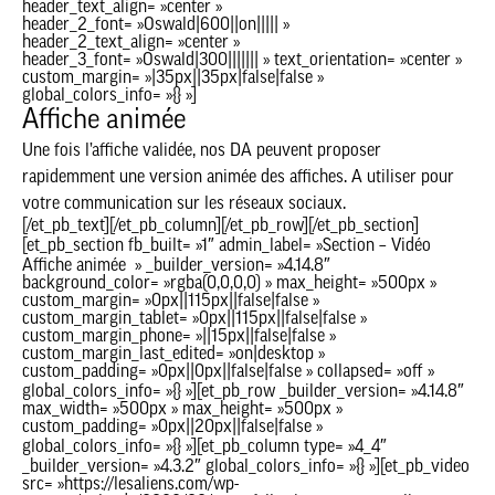
header_text_align= »center »
header_2_font= »Oswald|600||on||||| »
header_2_text_align= »center »
header_3_font= »Oswald|300||||||| » text_orientation= »center »
custom_margin= »|35px||35px|false|false »
global_colors_info= »{} »]
Affiche animée
Une fois l’affiche validée, nos DA peuvent proposer
rapidemment une version animée des affiches. A utiliser pour
votre communication sur les réseaux sociaux.
[/et_pb_text][/et_pb_column][/et_pb_row][/et_pb_section]
[et_pb_section fb_built= »1″ admin_label= »Section – Vidéo
Affiche animée » _builder_version= »4.14.8″
background_color= »rgba(0,0,0,0) » max_height= »500px »
custom_margin= »0px||115px||false|false »
custom_margin_tablet= »0px||115px||false|false »
custom_margin_phone= »||15px||false|false »
custom_margin_last_edited= »on|desktop »
custom_padding= »0px||0px||false|false » collapsed= »off »
global_colors_info= »{} »][et_pb_row _builder_version= »4.14.8″
max_width= »500px » max_height= »500px »
custom_padding= »0px||20px||false|false »
global_colors_info= »{} »][et_pb_column type= »4_4″
_builder_version= »4.3.2″ global_colors_info= »{} »][et_pb_video
src= »https://lesaliens.com/wp-