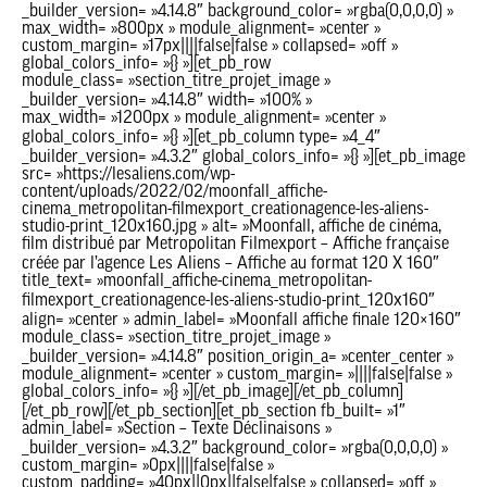
_builder_version= »4.14.8″ background_color= »rgba(0,0,0,0) »
max_width= »800px » module_alignment= »center »
custom_margin= »17px||||false|false » collapsed= »off »
global_colors_info= »{} »][et_pb_row
module_class= »section_titre_projet_image »
_builder_version= »4.14.8″ width= »100% »
max_width= »1200px » module_alignment= »center »
global_colors_info= »{} »][et_pb_column type= »4_4″
_builder_version= »4.3.2″ global_colors_info= »{} »][et_pb_image
src= »https://lesaliens.com/wp-
content/uploads/2022/02/moonfall_affiche-
cinema_metropolitan-filmexport_creationagence-les-aliens-
studio-print_120x160.jpg » alt= »Moonfall, affiche de cinéma,
film distribué par Metropolitan Filmexport – Affiche française
créée par l’agence Les Aliens – Affiche au format 120 X 160″
title_text= »moonfall_affiche-cinema_metropolitan-
filmexport_creationagence-les-aliens-studio-print_120x160″
align= »center » admin_label= »Moonfall affiche finale 120×160″
module_class= »section_titre_projet_image »
_builder_version= »4.14.8″ position_origin_a= »center_center »
module_alignment= »center » custom_margin= »||||false|false »
global_colors_info= »{} »][/et_pb_image][/et_pb_column]
[/et_pb_row][/et_pb_section][et_pb_section fb_built= »1″
admin_label= »Section – Texte Déclinaisons »
_builder_version= »4.3.2″ background_color= »rgba(0,0,0,0) »
custom_margin= »0px||||false|false »
custom_padding= »40px||0px||false|false » collapsed= »off »