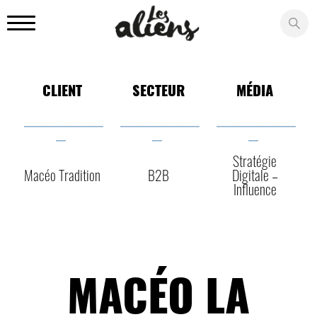
Panneau de gestion des cookies
CLIENT
SECTEUR
MÉDIA
________________
________________
________________
__
__
__
Stratégie
Macéo Tradition
B2B
Digitale –
Influence
MACÉO LA