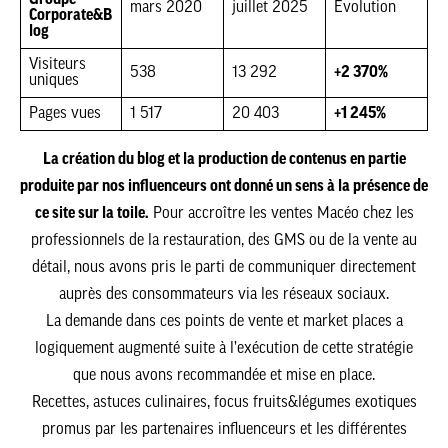
mars 2020
juillet 2025
Évolution
Corporate&B
log
Visiteurs
538
13 292
+2 370%
uniques
Pages vues
1 517
20 403
+1 245%
La création du blog et la production de contenus en partie
produite par nos influenceurs ont donné un sens à la présence de
ce site sur la toile.
Pour accroître les ventes Macéo chez les
professionnels de la restauration, des GMS ou de la vente au
détail, nous avons pris le parti de communiquer directement
auprès des consommateurs via les réseaux sociaux.
La demande dans ces points de vente et market places a
logiquement augmenté suite à l’exécution de cette stratégie
que nous avons recommandée et mise en place.
Recettes, astuces culinaires, focus fruits&légumes exotiques
promus par les partenaires influenceurs et les différentes