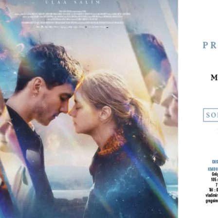
J’ACCEPTE LES CONDITIONS D’UTILISATION
JE M’ABONNE
contact@lesaliens.com
Éric Pastol –
01 49 65 10 30
18, rue de Saisset – 92120 Montrouge