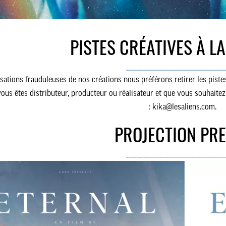
PISTES CRÉATIVES À L
____________________________
lisations frauduleuses de nos créations nous préférons retirer les piste
ous êtes distributeur, producteur ou réalisateur et que vous souhaitez
:
kika@lesaliens.com.
PROJECTION PR
____________________________
CINÉMA
AGENCE