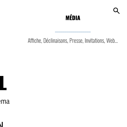
MÉDIA
__________________
Affiche, Déclinaisons, Presse, Invitations, Web…
L
néma