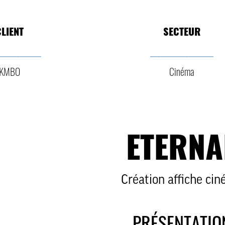
LIENT
SECTEUR
____________
__________________
KMBO
Cinéma
ETERNA
Création affiche ci