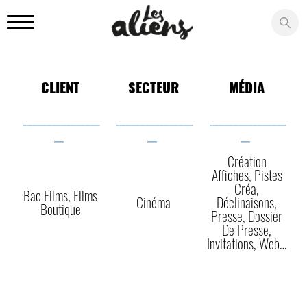
Panneau de gestion des cookies
CLIENT
SECTEUR
MÉDIA
________________
________________
________________
__
__
__
Création
Affiches, Pistes
Créa,
Bac Films, Films
Cinéma
Déclinaisons,
Boutique
Presse, Dossier
De Presse,
Invitations, Web…