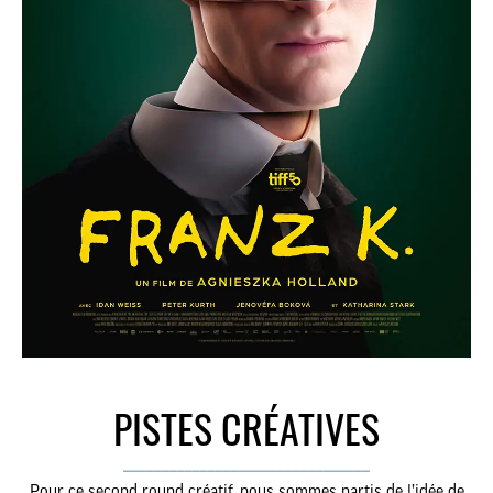
JE M’ABONNE
contact@lesaliens.com
Éric Pastol –
01 49 65 10 30
18, rue de Saisset – 92120 Montrouge
PISTES CRÉATIVES
________________________________
Pour ce second round créatif, nous sommes partis de l’idée de