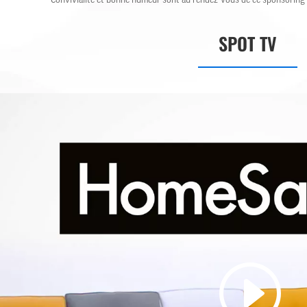
Convivialité et bonne humeur sont au rendez-vous de ce sponsoring c
SPOT TV
CINÉMA
AGENCE