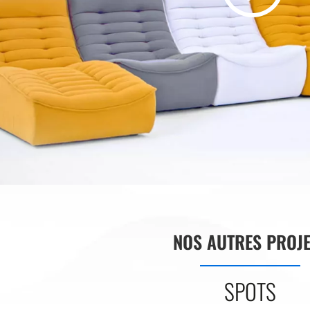
J’ACCEPTE LES CONDITIONS D’UTILISATION
JE M’ABONNE
contact@lesaliens.com
Éric Pastol –
01 49 65 10 30
18, rue de Saisset – 92120 Montrouge
NOS AUTRES PROJ
SPOTS