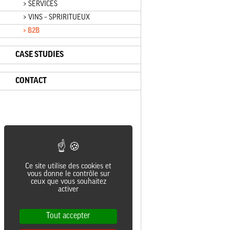
> SERVICES
> VINS – SPRIRITUEUX
> B2B
CASE STUDIES
CONTACT
Ce site utilise des cookies et
vous donne le contrôle sur
ceux que vous souhaitez
activer
Tout accepter