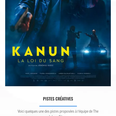
CINÉMA
AGENCE
J’ACCEPTE LES CONDITIONS
D’UTILISATION
JE M’ABONNE
PISTES CRÉATIVES
contact@lesaliens.com
Éric Pastol –
01 49 65 10 30
Voici quelques une des pistes proposées à l’équipe de The
18, rue de Saisset – 92120 Montrouge