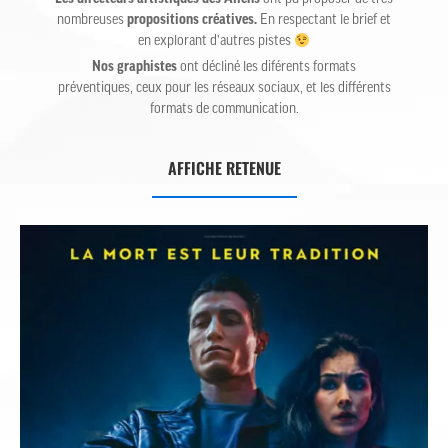
nombreuses
propositions créatives.
En respectant le brief et
en explorant d’autres pistes
Nos graphistes
ont décliné les diférents formats
préventiques, ceux pour les réseaux sociaux, et les différents
formats de communication.
AFFICHE RETENUE