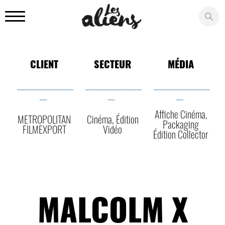
Panneau de gestion des cookies
CLIENT
SECTEUR
MÉDIA
________________
________________
________________
__
__
__
Affiche Cinéma,
METROPOLITAN
Cinéma, Édition
Packaging
FILMEXPORT
Vidéo
Édition Collector
MALCOLM X