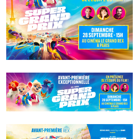
CINÉMA
AGENCE
J’ACCEPTE LES CONDITIONS
D’UTILISATION
JE M’ABONNE