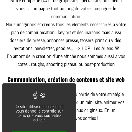
Notre équipe de DA et de graphistes spécialistes du cinéma
vous accompagne tout au long de votre campagne de
communication.
Nous imaginons et créons tous les éléments nécessaires à
votre
plan de communication
: key art et déclinaisons mais aussi
dossiers de presse, annonces presse, teasers print ou vidéo,
invitations, newsletter, goodies… –> HOP ! Les Aliens
En amont de la création
d’une affiche nous sommes aussi à vos
côtés : roughs, shooting plateau ou post-production
…
Communication, création de contenus et site web
:
Nous pouvons intervenir sur tout ou partie de votre stratégie
de communication pour un film. Créer un mini site, animer vos
Ce site utilise des cookies et
réseaux sociaux avec des contenus originaux. En un
vous donne le contrôle sur
ceux que vous souhaitez
mot
évènementialiser vos sorties !
activer