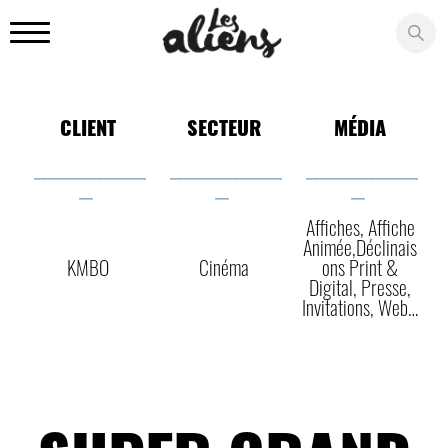
Panneau de gestion des cookies
CLIENT
SECTEUR
MÉDIA
________________
________________
________________
__
__
__
Affiches, Affiche
Animée,déclinais
KMBO
Cinéma
Ons Print &
Digital, Presse,
Invitations, Web…