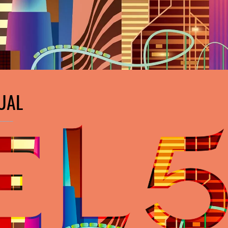
UAL
____