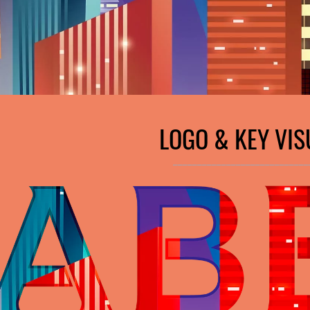
LOGO & KEY VIS
____________________________