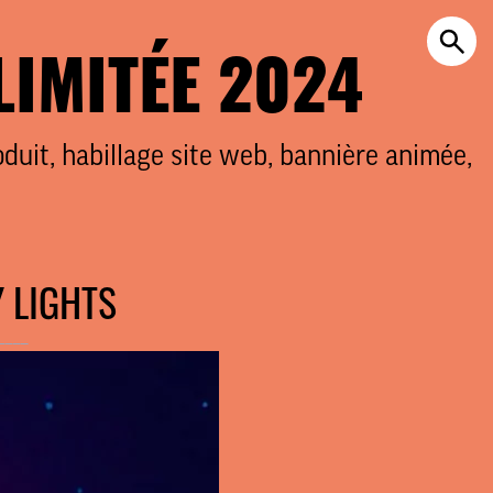
LIMITÉE 202
4
oduit, habillage site web, bannière animée,
Y LIGHTS
____