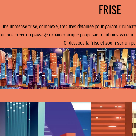
FRISE
J’ACCEPTE LES CONDITIONS D’UTILISATION
____________________________
 une immense frise, complexe, très très détaillée pour garantir l’unici
JE M’ABONNE
ulions créer un paysage urbain onirique proposant d’infinies variatio
Ci-dessous la frise et zoom sur un pet
contact@lesaliens.com
Éric Pastol –
01 49 65 10 30
18, rue de Saisset – 92120 Montrouge