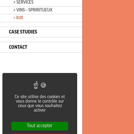
> SERVICES
> VINS – SPRIRITUEUX
> B2B
CASE STUDIES
CONTACT
Ce site utilise des cookies et
vous donne le contrôle sur
ceux que vous souhaitez
activer
Tout accepter