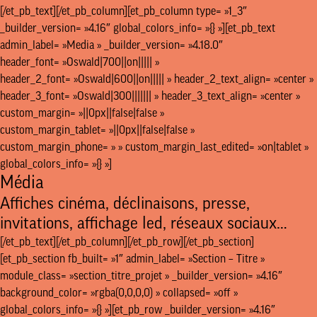
[/et_pb_text][/et_pb_column][et_pb_column type= »1_3″
_builder_version= »4.16″ global_colors_info= »{} »][et_pb_text
admin_label= »Media » _builder_version= »4.18.0″
header_font= »Oswald|700||on||||| »
header_2_font= »Oswald|600||on||||| » header_2_text_align= »center »
header_3_font= »Oswald|300||||||| » header_3_text_align= »center »
custom_margin= »||0px||false|false »
custom_margin_tablet= »||0px||false|false »
custom_margin_phone= » » custom_margin_last_edited= »on|tablet »
global_colors_info= »{} »]
Média
Affiches cinéma, déclinaisons, presse,
invitations, affichage led, réseaux sociaux…
[/et_pb_text][/et_pb_column][/et_pb_row][/et_pb_section]
[et_pb_section fb_built= »1″ admin_label= »Section – Titre »
module_class= »section_titre_projet » _builder_version= »4.16″
background_color= »rgba(0,0,0,0) » collapsed= »off »
global_colors_info= »{} »][et_pb_row _builder_version= »4.16″