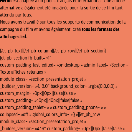
Héron
est adaptée à un public français et international. Une affiche
alternative a également été imaginée pour la sortie de ce film tant
attendu par tous.
Nous avons travaillé sur tous les supports de communication de la
tous les formats des
campagne du film et avons également créé
affichages led.
[/et_pb_text][/et_pb_column][/et_pb_row][/et_pb_section]
[et_pb_section fb_built= »1″
custom_padding_last_edited= »on|desktop » admin_label= »Section –
Texte affiches retenues »
module_class= »section_presentation_projet »
_builder_version= »4.18.0″ background_color= »rgba(0,0,0,0) »
custom_margin= »0px||0px||false|false »
custom_padding= »40px||40px||false|false »
custom_padding_tablet= » » custom_padding_phone= » »
collapsed= »off » global_colors_info= »{} »][et_pb_row
module_class= »section_presentation_projet »
_builder_version= »4.16″ custom_padding= »0px||0px||false|false »