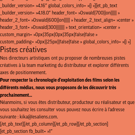
_builder_version= »4.16″ global_colors_info= »{} »][et_pb_text
_builder_version= »4.18.0″ header_font= »Oswald|700||on||||| »
header_2_font= »Oswald|600||on||||| » header_2_text_align= »center »
header_3_font= »Oswald|300||||||| » text_orientation= »center »
custom_margin= »0px|35px|0px|35px|false|false »
custom_padding= »0px||25px||false|false » global_colors_info= »{} »]
Pistes créatives
Nos directeurs artistiques ont pu proposer de nombreuses pistes
créatives à la team marketing du distributeur et explorer différents
axes de positionnement.
Pour respecter la chronologie d’exploitation des films selon les
différents médias, nous vous proposons de les découvrir très
prochainement…
Néanmoins, si vous êtes distributeur, producteur ou réalisateur et que
vous souhaitez les consulter vous pouvez nous écrire à l’adresse
suivante :
kika@lesaliens.com.
[/et_pb_text][/et_pb_column][/et_pb_row][/et_pb_section]
[et_pb_section fb_built= »1″