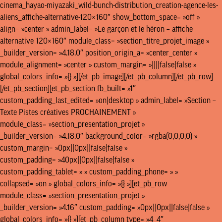
cinema_hayao-miyazaki_wild-bunch-distribution_creation-agence-les-
aliens_affiche-alternative-120×160″ show_bottom_space= »off »
align= »center » admin_label= »Le garçon et le héron – affiche
alternative 120×160″ module_class= »section_titre_projet_image »
_builder_version= »4.18.0″ position_origin_a= »center_center »
module_alignment= »center » custom_margin= »||||false|false »
global_colors_info= »{} »][/et_pb_image][/et_pb_column][/et_pb_row]
[/et_pb_section][et_pb_section fb_built= »1″
custom_padding_last_edited= »on|desktop » admin_label= »Section –
Texte Pistes créatives PROCHAINEMENT »
module_class= »section_presentation_projet »
_builder_version= »4.18.0″ background_color= »rgba(0,0,0,0) »
custom_margin= »0px||0px||false|false »
custom_padding= »40px||0px||false|false »
custom_padding_tablet= » » custom_padding_phone= » »
collapsed= »on » global_colors_info= »{} »][et_pb_row
module_class= »section_presentation_projet »
_builder_version= »4.16″ custom_padding= »0px||0px||false|false »
global_colors_info= »{} »][et_pb_column type= »4_4″