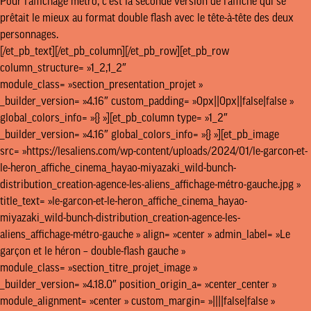
Pour l’affichage métro, c’est la seconde version de l’affiche qui se
prêtait le mieux au format double flash avec le tête-à-tête des deux
personnages.
[/et_pb_text][/et_pb_column][/et_pb_row][et_pb_row
column_structure= »1_2,1_2″
module_class= »section_presentation_projet »
_builder_version= »4.16″ custom_padding= »0px||0px||false|false »
global_colors_info= »{} »][et_pb_column type= »1_2″
_builder_version= »4.16″ global_colors_info= »{} »][et_pb_image
src= »https://lesaliens.com/wp-content/uploads/2024/01/le-garcon-et-
le-heron_affiche_cinema_hayao-miyazaki_wild-bunch-
distribution_creation-agence-les-aliens_affichage-métro-gauche.jpg »
title_text= »le-garcon-et-le-heron_affiche_cinema_hayao-
miyazaki_wild-bunch-distribution_creation-agence-les-
aliens_affichage-métro-gauche » align= »center » admin_label= »Le
garçon et le héron – double-flash gauche »
module_class= »section_titre_projet_image »
_builder_version= »4.18.0″ position_origin_a= »center_center »
module_alignment= »center » custom_margin= »||||false|false »