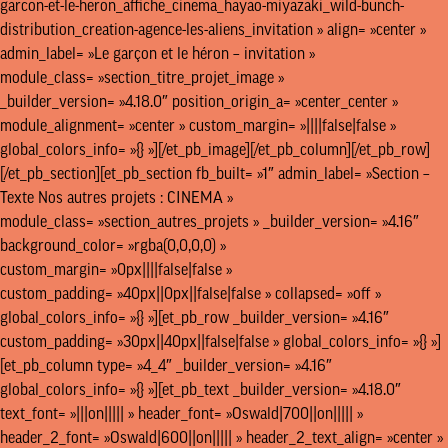
garcon-et-le-heron_affiche_cinema_hayao-miyazaki_wild-bunch-
distribution_creation-agence-les-aliens_invitation » align= »center »
admin_label= »Le garçon et le héron – invitation »
J’ACCEPTE LES CONDITIONS
D’UTILISATION
module_class= »section_titre_projet_image »
_builder_version= »4.18.0″ position_origin_a= »center_center »
module_alignment= »center » custom_margin= »||||false|false »
JE M’ABONNE
global_colors_info= »{} »][/et_pb_image][/et_pb_column][/et_pb_row]
[/et_pb_section][et_pb_section fb_built= »1″ admin_label= »Section –
Texte Nos autres projets : CINEMA »
contact@lesaliens.com
Éric Pastol –
01 49 65 10 30
module_class= »section_autres_projets » _builder_version= »4.16″
18, rue de Saisset – 92120 Montrouge
background_color= »rgba(0,0,0,0) »
custom_margin= »0px||||false|false »
custom_padding= »40px||0px||false|false » collapsed= »off »
global_colors_info= »{} »][et_pb_row _builder_version= »4.16″
custom_padding= »30px||40px||false|false » global_colors_info= »{} »]
[et_pb_column type= »4_4″ _builder_version= »4.16″
global_colors_info= »{} »][et_pb_text _builder_version= »4.18.0″
text_font= »|||on||||| » header_font= »Oswald|700||on||||| »
header_2_font= »Oswald|600||on||||| » header_2_text_align= »center »