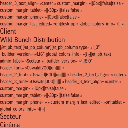
header_3_text_align= »center » custom_margin= »||0px||false|false »
custom_margin_tablet= »||-30px||false|false »
custom_margin_phone= »||0px||false|false »
custom_margin_last_edited= »on|desktop » global_colors_info= »{} »]
Client
Wild Bunch Distribution
[/et_pb_text][/et_pb_column][et_pb_column type= »1_3″
_builder_version= »4.16″ global_colors_info= »{} »][et_pb_text
admin_label= »Secteur » _builder_version= »4.18.0″
header_font= »Oswald|700||on||||| »
header_2_font= »Oswald|600||on||||| » header_2_text_align= »center »
header_3_font= »Oswald|300||||||| » header_3_text_align= »center »
custom_margin= »||0px||false|false »
custom_margin_tablet= »||-30px||false|false »
custom_margin_phone= » » custom_margin_last_edited= »on|tablet »
global_colors_info= »{} »]
Secteur
Cinéma