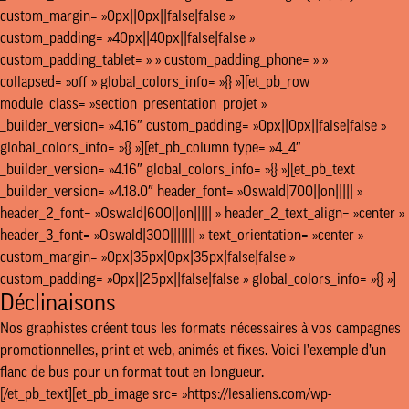
custom_margin= »0px||0px||false|false »
custom_padding= »40px||40px||false|false »
custom_padding_tablet= » » custom_padding_phone= » »
collapsed= »off » global_colors_info= »{} »][et_pb_row
module_class= »section_presentation_projet »
_builder_version= »4.16″ custom_padding= »0px||0px||false|false »
global_colors_info= »{} »][et_pb_column type= »4_4″
_builder_version= »4.16″ global_colors_info= »{} »][et_pb_text
_builder_version= »4.18.0″ header_font= »Oswald|700||on||||| »
header_2_font= »Oswald|600||on||||| » header_2_text_align= »center »
header_3_font= »Oswald|300||||||| » text_orientation= »center »
custom_margin= »0px|35px|0px|35px|false|false »
custom_padding= »0px||25px||false|false » global_colors_info= »{} »]
Déclinaisons
Nos graphistes créent tous les formats nécessaires à vos campagnes
promotionnelles, print et web, animés et fixes. Voici l’exemple d’un
flanc de bus pour un format tout en longueur.
[/et_pb_text][et_pb_image src= »https://lesaliens.com/wp-