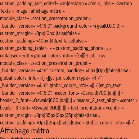
custom_padding_last_edited= »on|desktop » admin_label= »Section –
Texte + image : affichage métro »
module_class= »section_presentation_projet »
_builder_version= »4.18.0″ background_color= »rgba(0,0,0,0) »
custom_margin= »0px||0px||false|false »
custom_padding= »40px||40px||false|false »
custom_padding_tablet= » » custom_padding_phone= » »
collapsed= »off » global_colors_info= »{} »][et_pb_row
module_class= »section_presentation_projet »
_builder_version= »4.16″ custom_padding= »0px||0px||false|false »
global_colors_info= »{} »][et_pb_column type= »4_4″
_builder_version= »4.16″ global_colors_info= »{} »][et_pb_text
_builder_version= »4.18.0″ header_font= »Oswald|700||on||||| »
header_2_font= »Oswald|600||on||||| » header_2_text_align= »center »
header_3_font= »Oswald|300||||||| » text_orientation= »center »
custom_margin= »0px|35px|0px|35px|false|false »
custom_padding= »0px||25px||false|false » global_colors_info= »{} »]
Affichage métro