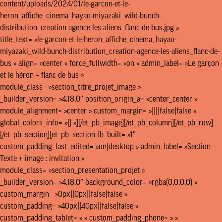
content/uploads/2024/01/le-garcon-et-le-
heron_affiche_cinema_hayao-miyazaki_wild-bunch-
distribution_creation-agence-les-aliens_flanc-de-bus.jpg »
title_text= »le-garcon-et-le-heron_affiche_cinema_hayao-
miyazaki_wild-bunch-distribution_creation-agence-les-aliens_flanc-de-
bus » align= »center » force_fullwidth= »on » admin_label= »Le garçon
et le héron – flanc de bus »
module_class= »section_titre_projet_image »
_builder_version= »4.18.0″ position_origin_a= »center_center »
module_alignment= »center » custom_margin= »||||false|false »
global_colors_info= »{} »][/et_pb_image][/et_pb_column][/et_pb_row]
[/et_pb_section][et_pb_section fb_built= »1″
custom_padding_last_edited= »on|desktop » admin_label= »Section –
Texte + image : invitation »
module_class= »section_presentation_projet »
_builder_version= »4.18.0″ background_color= »rgba(0,0,0,0) »
custom_margin= »0px||0px||false|false »
custom_padding= »40px||40px||false|false »
custom_padding_tablet= » » custom_padding_phone= » »