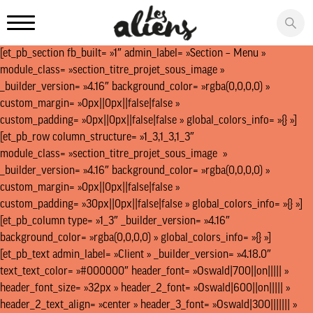
Panneau de gestion des cookies
[et_pb_section fb_built= »1″ admin_label= »Section – Menu »
module_class= »section_titre_projet_sous_image »
_builder_version= »4.16″ background_color= »rgba(0,0,0,0) »
custom_margin= »0px||0px||false|false »
custom_padding= »0px||0px||false|false » global_colors_info= »{} »]
[et_pb_row column_structure= »1_3,1_3,1_3″
module_class= »section_titre_projet_sous_image »
_builder_version= »4.16″ background_color= »rgba(0,0,0,0) »
custom_margin= »0px||0px||false|false »
custom_padding= »30px||0px||false|false » global_colors_info= »{} »]
[et_pb_column type= »1_3″ _builder_version= »4.16″
background_color= »rgba(0,0,0,0) » global_colors_info= »{} »]
[et_pb_text admin_label= »Client » _builder_version= »4.18.0″
text_text_color= »#000000″ header_font= »Oswald|700||on||||| »
header_font_size= »32px » header_2_font= »Oswald|600||on||||| »
header_2_text_align= »center » header_3_font= »Oswald|300||||||| »