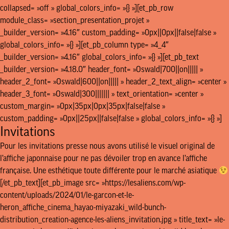
collapsed= »off » global_colors_info= »{} »][et_pb_row
module_class= »section_presentation_projet »
_builder_version= »4.16″ custom_padding= »0px||0px||false|false »
global_colors_info= »{} »][et_pb_column type= »4_4″
_builder_version= »4.16″ global_colors_info= »{} »][et_pb_text
_builder_version= »4.18.0″ header_font= »Oswald|700||on||||| »
header_2_font= »Oswald|600||on||||| » header_2_text_align= »center »
header_3_font= »Oswald|300||||||| » text_orientation= »center »
custom_margin= »0px|35px|0px|35px|false|false »
custom_padding= »0px||25px||false|false » global_colors_info= »{} »]
Invitations
Pour les invitations presse nous avons utilisé le visuel original de
l’affiche japonnaise pour ne pas dévoiler trop en avance l’affiche
française. Une esthétique toute différente pour le marché asiatique
[/et_pb_text][et_pb_image src= »https://lesaliens.com/wp-
CINÉMA
content/uploads/2024/01/le-garcon-et-le-
heron_affiche_cinema_hayao-miyazaki_wild-bunch-
distribution_creation-agence-les-aliens_invitation.jpg » title_text= »le-
AGENCE