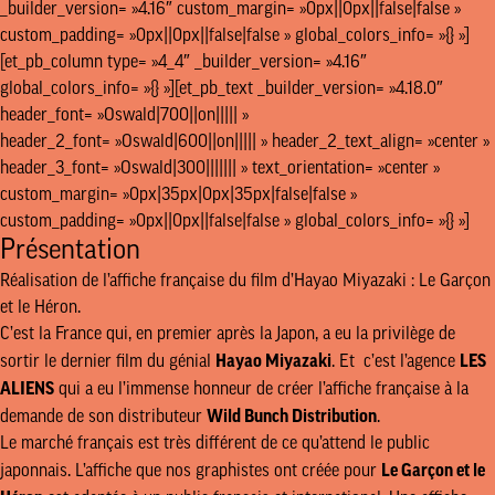
_builder_version= »4.16″ custom_margin= »0px||0px||false|false »
custom_padding= »0px||0px||false|false » global_colors_info= »{} »]
[et_pb_column type= »4_4″ _builder_version= »4.16″
global_colors_info= »{} »][et_pb_text _builder_version= »4.18.0″
header_font= »Oswald|700||on||||| »
header_2_font= »Oswald|600||on||||| » header_2_text_align= »center »
header_3_font= »Oswald|300||||||| » text_orientation= »center »
custom_margin= »0px|35px|0px|35px|false|false »
custom_padding= »0px||0px||false|false » global_colors_info= »{} »]
Présentation
Réalisation de l’affiche française du film d’Hayao Miyazaki : Le Garçon
et le Héron.
C’est la France qui, en premier après la Japon, a eu la privilège de
Hayao Miyazaki
LES
sortir le dernier film du génial
. Et c’est l’agence
ALIENS
qui a eu l’immense honneur de créer l’affiche française à la
Wild Bunch Distribution
demande de son distributeur
.
Le marché français est très différent de ce qu’attend le public
Le Garçon et le
japonnais. L’affiche que nos graphistes ont créée pour