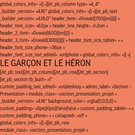
global_colors_info= »{} »][et_pb_column type= »4_4″
_builder_version= »4.16″ global_colors_info= »{} »][et_pb_text
_builder_version= »4.18.0″ header_font= »Oswald|700||on||||| »
header_font_size= »62px » header_line_height= »1.2em »
header_2_font= »Oswald|600||on||||| »
header_3_font= »Oswald|300||||||| » header_font_size_tablet= » »
header_font_size_phone= »36px »
header_font_size_last_edited= »on|phone » global_colors_info= »{} »]
LE GARÇON ET LE HÉRON
[/et_pb_text][/et_pb_column][/et_pb_row][/et_pb_section]
[et_pb_section fb_built= »1″
custom_padding_last_edited= »on|desktop » admin_label= »Section –
Présentation » module_class= »section_presentation_projet »
_builder_version= »4.16″ background_color= »rgba(0,0,0,0) »
custom_padding= »0px||0px||false|false » custom_padding_tablet= » »
custom_padding_phone= » » collapsed= »off »
global_colors_info= »{} »][et_pb_row
module_class= »section_presentation_projet »