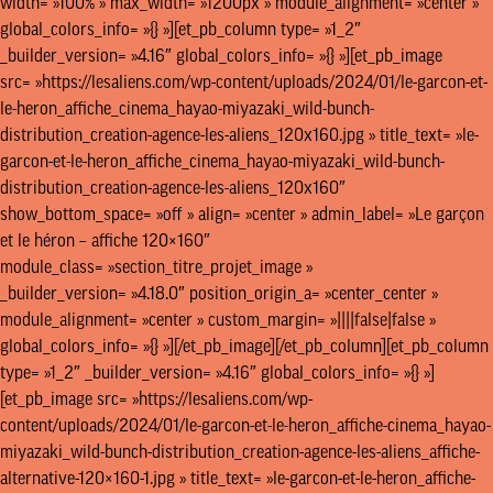
width= »100% » max_width= »1200px » module_alignment= »center »
global_colors_info= »{} »][et_pb_column type= »1_2″
_builder_version= »4.16″ global_colors_info= »{} »][et_pb_image
src= »https://lesaliens.com/wp-content/uploads/2024/01/le-garcon-et-
le-heron_affiche_cinema_hayao-miyazaki_wild-bunch-
distribution_creation-agence-les-aliens_120x160.jpg » title_text= »le-
garcon-et-le-heron_affiche_cinema_hayao-miyazaki_wild-bunch-
distribution_creation-agence-les-aliens_120x160″
show_bottom_space= »off » align= »center » admin_label= »Le garçon
et le héron – affiche 120×160″
module_class= »section_titre_projet_image »
_builder_version= »4.18.0″ position_origin_a= »center_center »
module_alignment= »center » custom_margin= »||||false|false »
global_colors_info= »{} »][/et_pb_image][/et_pb_column][et_pb_column
type= »1_2″ _builder_version= »4.16″ global_colors_info= »{} »]
[et_pb_image src= »https://lesaliens.com/wp-
content/uploads/2024/01/le-garcon-et-le-heron_affiche-cinema_hayao-
miyazaki_wild-bunch-distribution_creation-agence-les-aliens_affiche-
alternative-120×160-1.jpg » title_text= »le-garcon-et-le-heron_affiche-