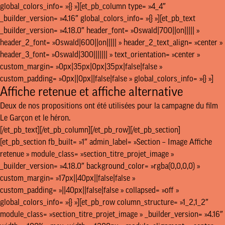
global_colors_info= »{} »][et_pb_column type= »4_4″
_builder_version= »4.16″ global_colors_info= »{} »][et_pb_text
_builder_version= »4.18.0″ header_font= »Oswald|700||on||||| »
header_2_font= »Oswald|600||on||||| » header_2_text_align= »center »
header_3_font= »Oswald|300||||||| » text_orientation= »center »
custom_margin= »0px|35px|0px|35px|false|false »
custom_padding= »0px||0px||false|false » global_colors_info= »{} »]
Affiche retenue et affiche alternative
Deux de nos propositions ont été utilisées pour la campagne du film
Le Garçon et le héron.
[/et_pb_text][/et_pb_column][/et_pb_row][/et_pb_section]
[et_pb_section fb_built= »1″ admin_label= »Section – Image Affiche
retenue » module_class= »section_titre_projet_image »
_builder_version= »4.18.0″ background_color= »rgba(0,0,0,0) »
custom_margin= »17px||40px||false|false »
custom_padding= »||40px||false|false » collapsed= »off »
global_colors_info= »{} »][et_pb_row column_structure= »1_2,1_2″
module_class= »section_titre_projet_image » _builder_version= »4.16″