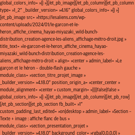
global_colors_info= »{} »][/et_pb_image][/et_pb_column][et_pb_column
type= »1_2″ _builder_version= »4.16″ global_colors_info= »{} »]
[et_pb_image src= »https://lesaliens.com/wp-
content/uploads/2024/01/le-garcon-et-le-
heron_affiche_cinema_hayao-miyazaki_wild-bunch-
distribution_creation-agence-les-aliens_affichage-métro-droit.jpg »
title_text= »le-garcon-et-le-heron_affiche_cinema_hayao-
miyazaki_wild-bunch-distribution_creation-agence-les-
aliens_affichage-métro-droit » align= »center » admin_label= »Le
garçon et le héron – double-flash gauche »
module_class= »section_titre_projet_image »
_builder_version= »4.18.0″ position_origin_a= »center_center »
module_alignment= »center » custom_margin= »||||false|false »
global_colors_info= »{} »][/et_pb_image][/et_pb_column][/et_pb_row]
[/et_pb_section][et_pb_section fb_built= »1″
custom_padding_last_edited= »on|desktop » admin_label= »Section –
Texte + image : affiche flanc de bus »
module_class= »section_presentation_projet »
_builder_version= »4.18.0″ background_color= »rgba(0,0,0,0) »