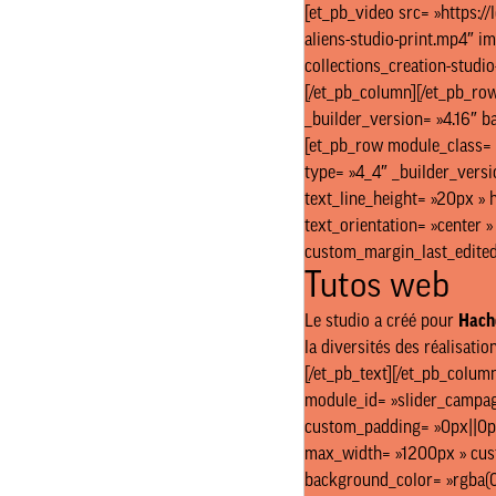
[et_pb_video src= »https:/
aliens-studio-print.mp4″ i
collections_creation-studio
[/et_pb_column][/et_pb_row
_builder_version= »4.16″ b
[et_pb_row module_class= »
type= »4_4″ _builder_versi
text_line_height= »20px » 
text_orientation= »center 
custom_margin_last_edited=
Tutos web
Le studio a créé pour
Hache
la diversités des réalisati
[/et_pb_text][/et_pb_column
module_id= »slider_campagn
custom_padding= »0px||0px|
max_width= »1200px » custo
background_color= »rgba(0,