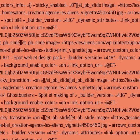
colors_info= »{} » sticky_enabled= »0″][et_pb_slide image= »https:/
_homesalons_creation-agence-les-aliens_vignette450x450.jpg » ar
 spot télé » _builder_version= »4.16″ _dynamic_attributes= »link_option
»on » link_option_url= »@ET-
lLCJjb250ZW50IjoicG9zdF9saW5rX3VybF9wcm9qZWN0Iiwic2V0dGluZ3
et_pb_slide][et_pb_slide image= »https://lesaliens.com/wp-content/uplo
ence-digitale-les-aliens-studio-print_vignette.jpg » arrows_custom_
t Art – Spot web et design pack » _builder_version= »4.16″ _dynamic_att
f » background_enable_color= »on » link_option_url= »@ET-
VlLCJjb250ZW50IjoicG9zdF9saW5rX3VybF9wcm9qZWN0Iiwic2V0dG
ticky_transition= »on »][/et_pb_slide][et_pb_slide image= »https://les
n_eaglemoss_creation-agence-les-aliens_vignette.jpg » arrows_cus
-1 Ghostbusters – Spot et making of » _builder_version= »4.16″ _dynami
f » background_enable_color= »on » link_option_url= »@ET-
VlLCJjb250ZW50IjoicG9zdF9saW5rX3VybF9wcm9qZWN0Iiwic2V0dG
ticky_transition= »on »][/et_pb_slide][et_pb_slide image= »https://les
upe-bel_creation-agence-les-aliens_vignette450x450.jpg » arrows_c
télé » _builder_version= »4.16″ _dynamic_attributes= »link_option_url » h