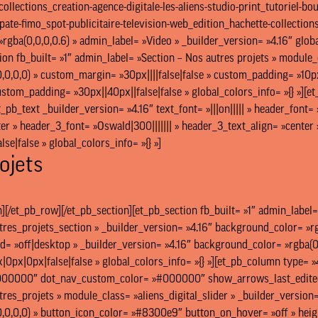
collections_creation-agence-digitale-les-aliens-studio-print_tutoriel-b
te-fimo_spot-publicitaire-television-web_edition_hachette-collections_
rgba(0,0,0,0.6) » admin_label= »Video » _builder_version= »4.16″ globa
ion fb_built= »1″ admin_label= »Section – Nos autres projets » module_
0,0,0) » custom_margin= »30px||||false|false » custom_padding= »10px||
ustom_padding= »30px||40px||false|false » global_colors_info= »{} »][
et_pb_text _builder_version= »4.16″ text_font= »|||on||||| » header_font
er » header_3_font= »Oswald|300||||||| » header_3_text_align= »center 
se|false » global_colors_info= »{} »]
ojets
][/et_pb_row][/et_pb_section][et_pb_section fb_built= »1″ admin_label=
res_projets_section » _builder_version= »4.16″ background_color= »rgb
= »off|desktop » _builder_version= »4.16″ background_color= »rgba(0,
px|0px|false|false » global_colors_info= »{} »][et_pb_column type= »4_
00000″ dot_nav_custom_color= »#000000″ show_arrows_last_edited= 
res_projets » module_class= »aliens_digital_slider » _builder_versio
,0,0,0) » button_icon_color= »#8300e9″ button_on_hover= »off » heigh