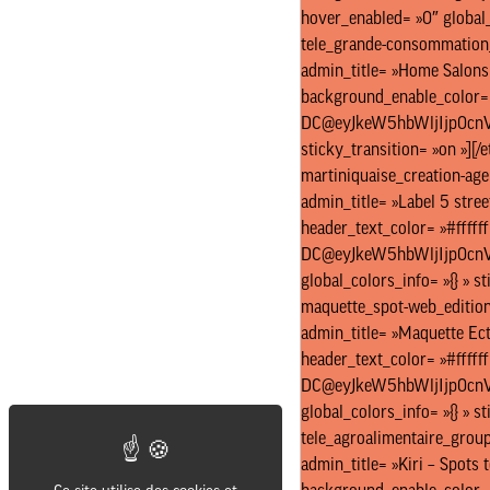
hover_enabled= »0″ global_
tele_grande-consommation
admin_title= »Home Salons –
background_enable_color= 
DC@eyJkeW5hbWljIjp0cnV
sticky_transition= »on »][/
martiniquaise_creation-ag
admin_title= »Label 5 stree
header_text_color= »#fffff
DC@eyJkeW5hbWljIjp0cn
global_colors_info= »{} » s
maquette_spot-web_editio
admin_title= »Maquette Ecto
header_text_color= »#fffff
DC@eyJkeW5hbWljIjp0cn
global_colors_info= »{} » s
tele_agroalimentaire_gro
admin_title= »Kiri – Spots 