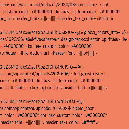
/lesaliens.com/wp-content/uploads/2020/06/homesalons_spot-
rows_custom_color= »#000000″ dot_nav_custom_color= »#000000″
_url » header_font= »|||on||||| » header_text_color= »#ffffff »
MiOnsicG9zdF9pZCI6Ijk1OSJ9fQ==@ » global_colors_info= »{} »
ads/2020/06/label-five-street-art_design-pack-collector_spiritueux_la-
color= »#000000″ dot_nav_custom_color= »#000000″
ributes= »link_option_url » header_font= »|||on||||| »
luZ3MiOnsicG9zdF9pZCI6Ijk4NCJ9fQ==@ »
aliens.com/wp-content/uploads/2020/06/ecto-1-ghostbusters-
tom_color= »#000000″ dot_nav_custom_color= »#000000″
c_attributes= »link_option_url » header_font= »|||on||||| »
luZ3MiOnsicG9zdF9pZCI6IjEwNDYifX0=@ »
aliens.com/wp-content/uploads/2019/09/kirigolo_spot-
ustom_color= »#000000″ dot_nav_custom_color= »#000000″
eader_font= »|||on||||| » header_text_color= »#ffffff »