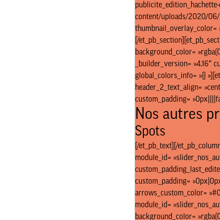
publicite_edition_hachette-
content/uploads/2020/06/pa
thumbnail_overlay_color= »
[/et_pb_section][et_pb_sect
background_color= »rgba(0,
_builder_version= »4.16″ c
global_colors_info= »{} »][
header_2_text_align= »cent
custom_padding= »0px||||fal
Nos autres pr
Spots
[/et_pb_text][/et_pb_column
module_id= »slider_nos_aut
custom_padding_last_edited
custom_padding= »0px|0px|0
arrows_custom_color= »#0
module_id= »slider_nos_aut
background_color= »rgba(0