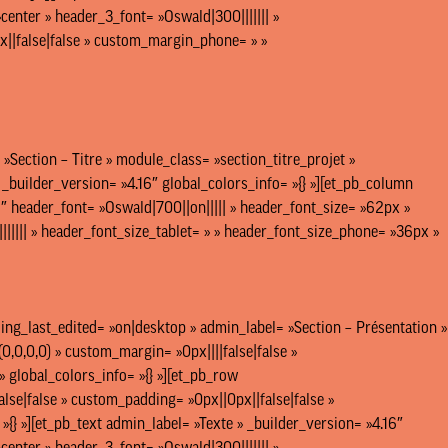
center » header_3_font= »Oswald|300||||||| »
x||false|false » custom_margin_phone= » »
 »Section – Titre » module_class= »section_titre_projet »
 _builder_version= »4.16″ global_colors_info= »{} »][et_pb_column
16″ header_font= »Oswald|700||on||||| » header_font_size= »62px »
||||| » header_font_size_tablet= » » header_font_size_phone= »36px »
ding_last_edited= »on|desktop » admin_label= »Section – Présentation »
,0,0,0) » custom_margin= »0px||||false|false »
 global_colors_info= »{} »][et_pb_row
lse|false » custom_padding= »0px||0px||false|false »
»{} »][et_pb_text admin_label= »Texte » _builder_version= »4.16″