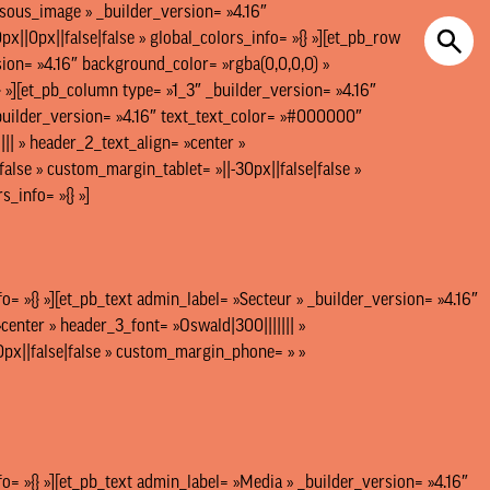
_sous_image » _builder_version= »4.16″
||0px||false|false » global_colors_info= »{} »][et_pb_row
ion= »4.16″ background_color= »rgba(0,0,0,0) »
} »][et_pb_column type= »1_3″ _builder_version= »4.16″
 _builder_version= »4.16″ text_text_color= »#000000″
|| » header_2_text_align= »center »
alse » custom_margin_tablet= »||-30px||false|false »
_info= »{} »]
o= »{} »][et_pb_text admin_label= »Secteur » _builder_version= »4.16″
center » header_3_font= »Oswald|300||||||| »
0px||false|false » custom_margin_phone= » »
o= »{} »][et_pb_text admin_label= »Media » _builder_version= »4.16″