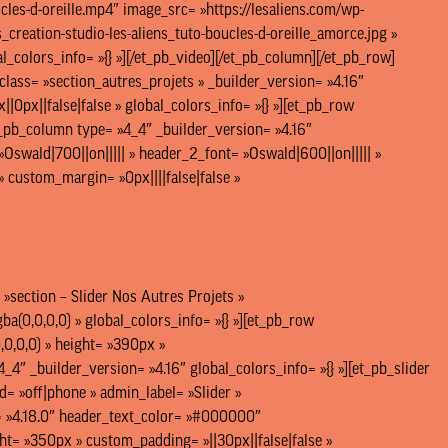
oucles-d-oreille.mp4″ image_src= »https://lesaliens.com/wp-
creation-studio-les-aliens_tuto-boucles-d-oreille_amorce.jpg »
l_colors_info= »{} »][/et_pb_video][/et_pb_column][/et_pb_row]
class= »section_autres_projets » _builder_version= »4.16″
0px||false|false » global_colors_info= »{} »][et_pb_row
et_pb_column type= »4_4″ _builder_version= »4.16″
= »Oswald|700||on||||| » header_2_font= »Oswald|600||on||||| »
» custom_margin= »0px||||false|false »
 »section – Slider Nos Autres Projets »
a(0,0,0,0) » global_colors_info= »{} »][et_pb_row
0,0,0) » height= »390px »
4″ _builder_version= »4.16″ global_colors_info= »{} »][et_pb_slider
»off|phone » admin_label= »Slider »
n= »4.18.0″ header_text_color= »#000000″
t= »350px » custom_padding= »||30px||false|false »