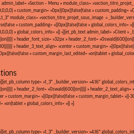
1″ admin_label= »Section – Menu » module_class= »section_titre_projet
0,0,0) » custom_margin= »0px||0px||false|false » custom_padding= »0px
,1_3″ module_class= »section_titre_projet_sous_image » _builder_vers
e|false » custom_padding= »||0px||false|false » global_colors_info= »{
0,0,0) » global_colors_info= »{} »][et_pb_text admin_label= »Client »
on||||| » header_font_size= »32px » header_2_font= »Oswald|600||on|||
|||||| » header_3_text_align= »center » custom_margin= »||0px||false|f
x||false|false » custom_margin_last_edited= »on|tablet » global_colors
tions
n][et_pb_column type= »1_3″ _builder_version= »4.16″ global_colors_inf
on||||| » header_2_font= »Oswald|600||on||||| » header_2_text_align= »
er » custom_margin= »||0px||false|false » custom_margin_tablet= »||-3
»on|tablet » global_colors_info= »{} »]
n][et_pb_column type= »1_3″ _builder_version= »4.16″ global_colors_inf