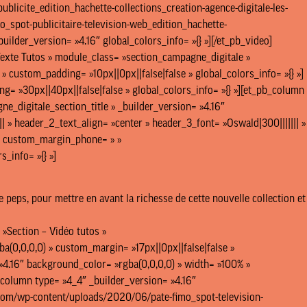
blicite_edition_hachette-collections_creation-agence-digitale-les-
_spot-publicitaire-television-web_edition_hachette-
uilder_version= »4.16″ global_colors_info= »{} »][/et_pb_video]
 Texte Tutos » module_class= »section_campagne_digitale »
» custom_padding= »10px||0px||false|false » global_colors_info= »{} »]
= »30px||40px||false|false » global_colors_info= »{} »][et_pb_column
ne_digitale_section_title » _builder_version= »4.16″
| » header_2_text_align= »center » header_3_font= »Oswald|300||||||| »
 » custom_margin_phone= » »
_info= »{} »]
de peps, pour mettre en avant la richesse de cette nouvelle collection et
 »Section – Vidéo tutos »
a(0,0,0,0) » custom_margin= »17px||0px||false|false »
 »4.16″ background_color= »rgba(0,0,0,0) » width= »100% »
_column type= »4_4″ _builder_version= »4.16″
ns.com/wp-content/uploads/2020/06/pate-fimo_spot-television-