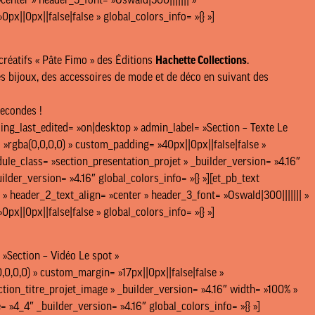
center » header_3_font= »Oswald|300||||||| »
x||0px||false|false » global_colors_info= »{} »]
 créatifs « Pâte Fimo » des Éditions
Hachette Collections
.
des bijoux, des accessoires de mode et de déco en suivant des
secondes !
ding_last_edited= »on|desktop » admin_label= »Section – Texte Le
»rgba(0,0,0,0) » custom_padding= »40px||0px||false|false »
le_class= »section_presentation_projet » _builder_version= »4.16″
lder_version= »4.16″ global_colors_info= »{} »][et_pb_text
 » header_2_text_align= »center » header_3_font= »Oswald|300||||||| »
x||0px||false|false » global_colors_info= »{} »]
 »Section – Vidéo Le spot »
0,0,0) » custom_margin= »17px||0px||false|false »
ction_titre_projet_image » _builder_version= »4.16″ width= »100% »
»4_4″ _builder_version= »4.16″ global_colors_info= »{} »]