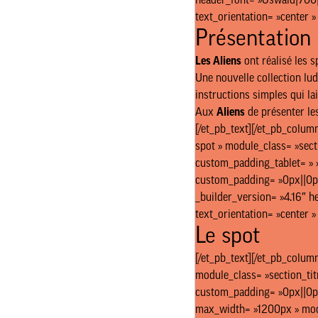
header_font= »Oswald|700||
text_orientation= »center 
Présentation
Les Aliens
ont réalisé les s
Une nouvelle collection lud
instructions simples qui lais
Aux
Aliens
de présenter les
[/et_pb_text][/et_pb_colum
spot » module_class= »sect
custom_padding_tablet= » »
custom_padding= »0px||0px||
_builder_version= »4.16″ h
text_orientation= »center 
Le spot
[/et_pb_text][/et_pb_column
module_class= »section_tit
custom_padding= »0px||0px|
max_width= »1200px » modul