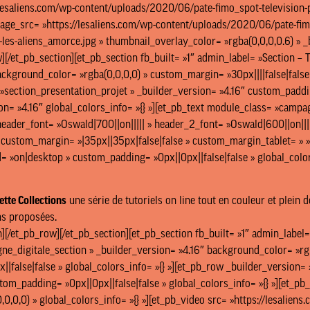
/lesaliens.com/wp-content/uploads/2020/06/pate-fimo_spot-television-pu
mage_src= »https://lesaliens.com/wp-content/uploads/2020/06/pate-fimo
-les-aliens_amorce.jpg » thumbnail_overlay_color= »rgba(0,0,0,0.6) » _b
][/et_pb_section][et_pb_section fb_built= »1″ admin_label= »Section –
CINÉMA
AGENCE
ackground_color= »rgba(0,0,0,0) » custom_margin= »30px||||false|false 
section_presentation_projet » _builder_version= »4.16″ custom_padding
on= »4.16″ global_colors_info= »{} »][et_pb_text module_class= »campag
J’ACCEPTE LES CONDITIONS D’UTILISATION
header_font= »Oswald|700||on||||| » header_2_font= »Oswald|600||on||||
» custom_margin= »|35px||35px|false|false » custom_margin_tablet= »
JE M’ABONNE
 »on|desktop » custom_padding= »0px||0px||false|false » global_colors
contact@lesaliens.com
tte Collections
une série de tutoriels on line tout en couleur et plein 
Éric Pastol –
01 49 65 10 30
ons proposées.
18, rue de Saisset – 92120 Montrouge
][/et_pb_row][/et_pb_section][et_pb_section fb_built= »1″ admin_label=
e_digitale_section » _builder_version= »4.16″ background_color= »rgb
|false|false » global_colors_info= »{} »][et_pb_row _builder_version=
m_padding= »0px||0px||false|false » global_colors_info= »{} »][et_pb
0,0,0) » global_colors_info= »{} »][et_pb_video src= »https://lesalie