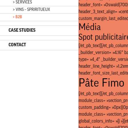
> SERVICES
header_font= »Oswald|700||
> VINS – SPRIRITUEUX
header_3_text_align= »cent
> B2B
custom_margin_last_edited= 
Média
CASE STUDIES
Spot publicitair
CONTACT
[/et_pb_text][/et_pb_column
_builder_version= »4.16″ b
type= »4_4″ _builder_versio
header_line_height= »1.2em
header_font_size_last_edite
Pâte Fimo
[/et_pb_text][/et_pb_colum
module_class= »section_pre
custom_padding= »0px||0px|
module_class= »section_pre
global_colors_info= »{} »][