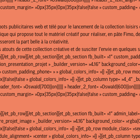
on||||| » header_2_font= »Oswald|600||on||||| » header_2_text_align= »
» custom_margin= »0px|35px|0px|35px|false|false » custom_padding= »0p
pots publicitaires web et télé pour le lancement de la collection loisirs
ique qui propose tout le matériel créatif pour réaliser, en pâte Fimo, 
seront la part belle à la créativité.
 atouts de cette collection créative et de susciter l’envie en quelques 
n][/et_pb_row][/et_pb_section][et_pb_section fb_built= »1″ custom_pad
ion_presentation_projet » _builder_version= »4.16″ background_color= 
 custom_padding_phone= » » global_colors_info= »{} »][et_pb_row modu
false|false » global_colors_info= »{} »][et_pb_column type= »4_4″ _bui
eader_font= »Oswald|700||on||||| » header_2_font= »Oswald|600||on|||||
» custom_margin= »0px|35px|0px|35px|false|false » custom_padding= »0p
][/et_pb_row][/et_pb_section][et_pb_section fb_built= »1″ admin_label=
re_projet_image » _builder_version= »4.16″ background_color= »rgba(0,
|false|false » global_colors_info= »{} »][et_pb_row module_class= »se
e_alignment= »center » global_colors_info= »{} »][et_pb_column type= 