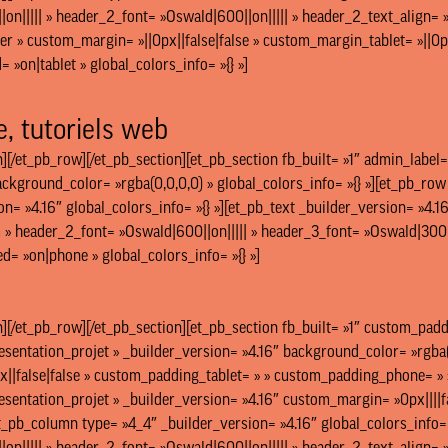
on||||| » header_2_font= »Oswald|600||on||||| » header_2_text_align= »
er » custom_margin= »||0px||false|false » custom_margin_tablet= »||0p
»on|tablet » global_colors_info= »{} »]
e, tutoriels web
][/et_pb_row][/et_pb_section][et_pb_section fb_built= »1″ admin_label=
ackground_color= »rgba(0,0,0,0) » global_colors_info= »{} »][et_pb_row
n= »4.16″ global_colors_info= »{} »][et_pb_text _builder_version= »4.
 » header_2_font= »Oswald|600||on||||| » header_3_font= »Oswald|300||
d= »on|phone » global_colors_info= »{} »]
n][/et_pb_row][/et_pb_section][et_pb_section fb_built= »1″ custom_pad
sentation_projet » _builder_version= »4.16″ background_color= »rgba(0
|false|false » custom_padding_tablet= » » custom_padding_phone= » »
sentation_projet » _builder_version= »4.16″ custom_margin= »0px||||fa
et_pb_column type= »4_4″ _builder_version= »4.16″ global_colors_info= 