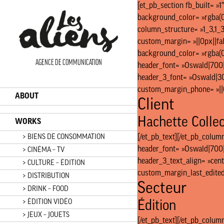
Panneau de gestion des cookies
[et_pb_section fb_built= »
background_color= »rgba(0,
column_structure= »1_3,1_3
custom_margin= »||0px||fals
background_color= »rgba(0,
AGENCE DE COMMUNICATION
header_font= »Oswald|700||
header_3_font= »Oswald|300|
custom_margin_phone= »||0p
ABOUT
Client
Hachette Collec
WORKS
> BIENS DE CONSOMMATION
[/et_pb_text][/et_pb_colum
header_font= »Oswald|700||
> CINÉMA – TV
header_3_text_align= »cent
> CULTURE – ÉDITION
custom_margin_last_edited= 
> DISTRIBUTION
Secteur
> DRINK – FOOD
> ÉDITION VIDÉO
Édition
> JEUX – JOUETS
[/et_pb_text][/et_pb_colum