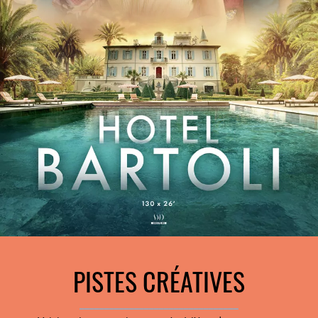
CINÉMA
AGENCE
J’ACCEPTE LES CONDITIONS
D’UTILISATION
JE M’ABONNE
PISTES CRÉATIVES
contact@lesaliens.com
________________________________
Éric Pastol –
01 49 65 10 30