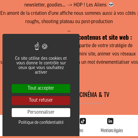
newsletter, goodies… –> HOP ! Les Aliens
En amont de la création
d’une affiche nous sommes aussi à vos côtés :
roughs, shooting plateau ou post-production
…
Communication, création de contenus et site web :
Nous pouvons intervenir sur tout ou partie de votre stratégie de
communication pour un film. Créer un mini site, animer vos réseaux
Ce site utilise des cookies et
sociaux avec des contenus originaux. En un mot
évènementialiser vos
vous donne le contrôle sur
ceux que vous souhaitez
sorties !
activer
Tout accepter
NOS AUTRES PROJETS CINÉMA & TV
Tout refuser
________________________________
Personnaliser
Politique de confidentialité
@LesAliens 2026
Données personnelles
Mentions légales