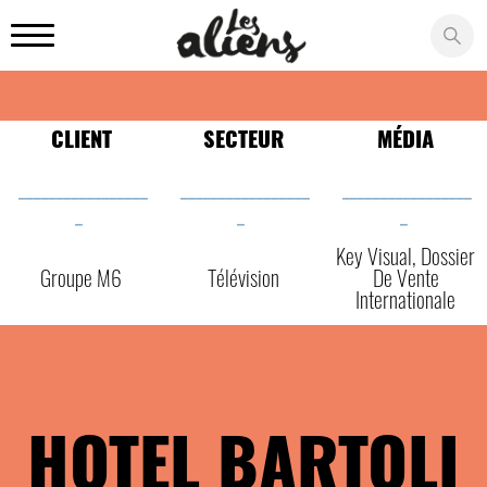
Panneau de gestion des cookies
CLIENT
SECTEUR
MÉDIA
_________________
_________________
_________________
_
_
_
Key Visual, Dossier
Groupe M6
Télévision
De Vente
Internationale
HOTEL BARTOLI