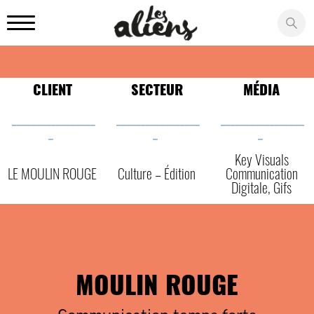
Panneau de gestion des cookies
CLIENT
SECTEUR
MÉDIA
_________________
_________________
_________________
_
_
_
Key Visuals
LE MOULIN ROUGE
Culture – Édition
Communication
Digitale, Gifs
MOULIN ROUGE