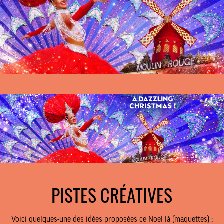
contact@lesaliens.com
Éric Pastol –
01 49 65 10 30
18, rue de Saisset – 92120 Montrouge
PISTES CRÉATIVES
Voici quelques-une des idées proposées ce Noël là (maquettes) :