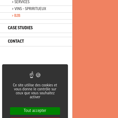
> SERVICES
> VINS – SPRIRITUEUX
> B2B
CASE STUDIES
CONTACT
Ce site utilise des cookies et
vous donne le contrôle sur
ceux que vous souhaitez
activer
Tout accepter