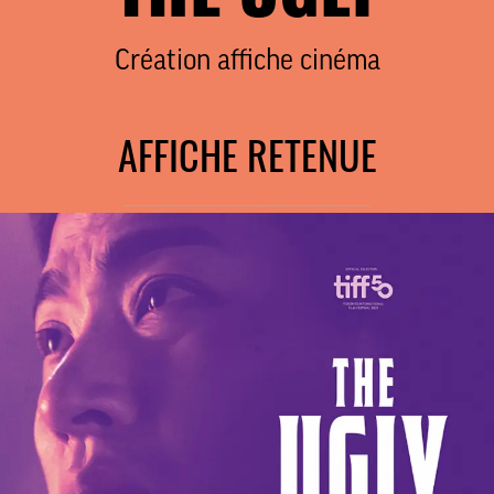
Création affiche cinéma
AFFICHE RETENUE
________________________________