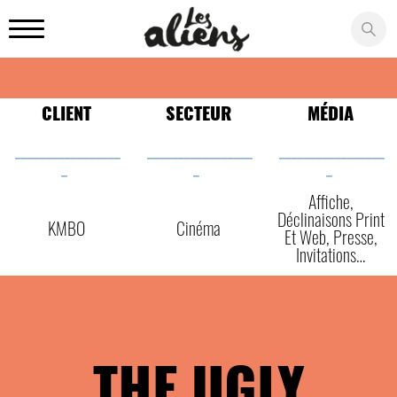
Panneau de gestion des cookies
CLIENT
SECTEUR
MÉDIA
_________________
_________________
_________________
_
_
_
Affiche,
Déclinaisons Print
KMBO
Cinéma
Et Web, Presse,
Invitations…
THE UGLY