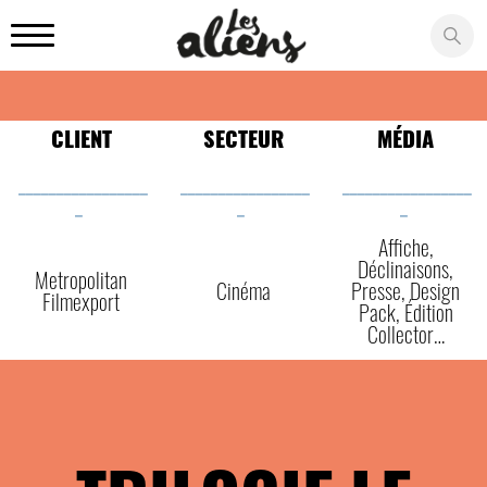
Panneau de gestion des cookies
CLIENT
SECTEUR
MÉDIA
_________________
_________________
_________________
_
_
_
Affiche,
Déclinaisons,
Metropolitan
Cinéma
Presse, Design
Filmexport
Pack, Édition
Collector…
CINÉMA
AGENCE