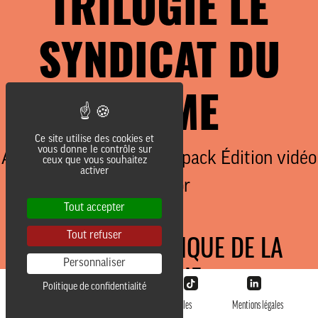
TRILOGIE LE
J’ACCEPTE LES CONDITIONS
D’UTILISATION
SYNDICAT DU
JE M’ABONNE
CRIME
contact@lesaliens.com
Ce site utilise des cookies et
vous donne le contrôle sur
Éric Pastol –
01 49 65 10 30
Affiche cinéma & design pack Édition vidéo
ceux que vous souhaitez
18, rue de Saisset – 92120 Montrouge
activer
collector
Tout accepter
Tout refuser
AFFICHE GÉNÉRIQUE DE LA
Personnaliser
TRILOGIE
Politique de confidentialité
@LesAliens 2026
Données personnelles
Mentions légales
________________________________