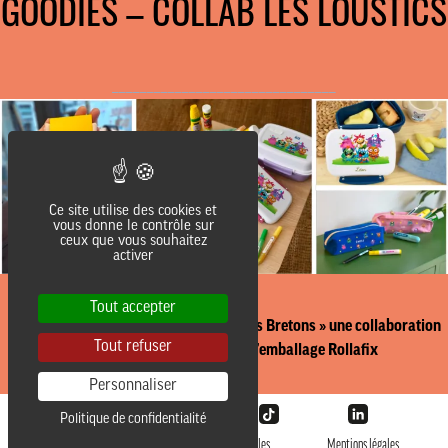
GOODIES – COLLAB LES LOUSTICS
________________________________
Ce site utilise des cookies et
vous donne le contrôle sur
ceux que vous souhaitez
activer
Tout accepter
Voir le case study « Uhu X Déménageurs Bretons » une collaboration
Tout refuser
pour l’activation du produit d’emballage Rollafix
Personnaliser
Politique de confidentialité
@LesAliens 2026
Données personnelles
Mentions légales